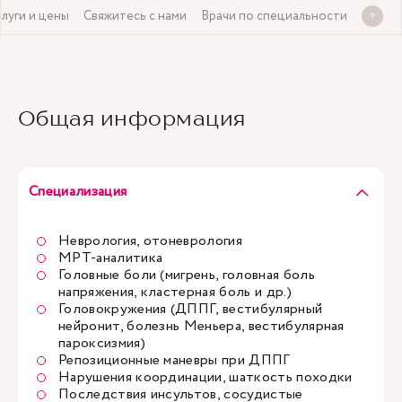
слуги и цены
Свяжитесь с нами
Врачи по специальности
Общая информация
Специализация
Неврология, отоневрология
МРТ-аналитика
Головные боли (мигрень, головная боль
напряжения, кластерная боль и др.)
Головокружения (ДППГ, вестибулярный
нейронит, болезнь Меньера, вестибулярная
пароксизмия)
Репозиционные маневры при ДППГ
Нарушения координации, шаткость походки
Последствия инсультов, сосудистые