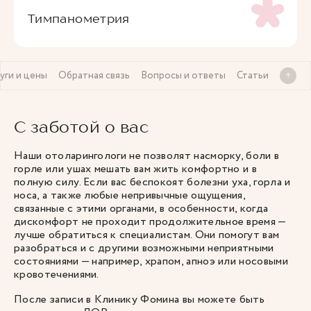
Тимпанометрия
уги и цены
Обратная связь
Вопросы и ответы
Статьи
С заботой о вас
Наши отоларингологи не позволят насморку, боли в
горле или ушах мешать вам жить комфортно и в
полную силу. Если вас беспокоят болезни уха, горла и
носа, а также любые непривычные ощущения,
связанные с этими органами, в особенности, когда
дискомфорт не проходит продолжительное время —
лучше обратиться к специалистам. Они помогут вам
разобраться и с другими возможными неприятными
состояниями — например, храпом, апноэ или носовыми
кровотечениями.
После записи в Клинику Фомина вы можете быть