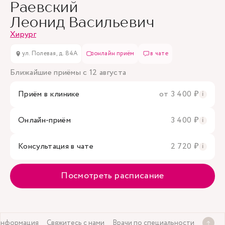
Раевский
Леонид Васильевич
Хирург
ул. Полевая, д. 84А
онлайн приём
в чате
Ближайшие приёмы с 12 августа
Приём в клинике
от 3 400 ₽
i
Онлайн-приём
3 400 ₽
i
Консультация в чате
2 720 ₽
i
Посмотреть расписание
информация
Свяжитесь с нами
Врачи по специальности