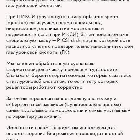
гиалуроновой кислотой.
При ПИКСИ (physiologic intracytoplasmic sperm
injection) мы изучаем сперматозоиды под
микроскопом, оцениваем их морфологию и
подвижность (как и при ИКСИ). Затем помещаем их в
специальную чашку — PICSI dish, на дне которой есть
несколько капель с предварительно нанесенным слоем
гиалуроновой кислоты (ГК).
Мы наносим обработанную суспензию
сперматозоидов в чашку, помещаем туда ооциты.
Сначала отбираем сперматозоиды, которые связались
с гиалуроновой кислотой, то есть те, у которых
рецепторы работают корректно.
Затем мы переносим их в отдельную капельку и
выбираем из связавшихся (функционально зрелых)
самые «красивые» по морфологии и самые «активные»
по характеру движения.
Именно эти сперматозоиды мы используем для
оплодотворения. Вся реакция происходит в одной
чашке.