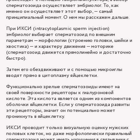
сперматозоида осуществляет эмбриолог. То, как
именно он осуществляет этот выбор, — самый
принципиальный момент. О нем мы расскажем дальше.
При ИКСИ (intracytoplasmic sperm injection)
эмбриолог выбирает сперматозоид по внешним
параметрам — морфологии (строению головки, шейки и
хвостика) — и характеру движения — моторике
(сперматозоид движется прямолинейно и достаточно
быстро).
Затем его обездвиживают и с помощью микроиглы
вводят прямо в цитоплазму яйцеклетки.
Функционально зрелые сперматозоиды имеют на
своей поверхности рецепторы к гиалуроновой
кислоте. Эта кислота является одним из компонентов
оболочки яйцеклетки. Если у сперматозоида развиты
эти рецепторы, значит он потенциально может
проникнуть в яйцеклетку.
ИКСИ проводит только визуальную оценку мужских
половых клеток, но даже морфологически правильный
сперматозоид может иметь нарушения в связывании с