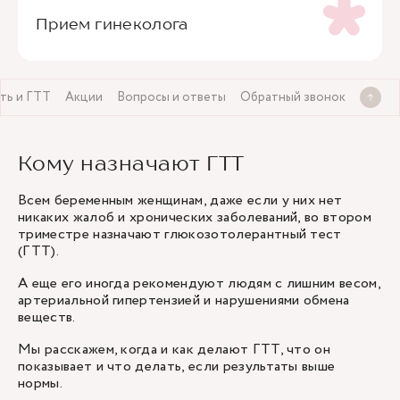
Прием гинеколога
ть и ГТТ
Акции
Вопросы и ответы
Обратный звонок
Кому назначают ГТТ
Всем беременным женщинам, даже если у них нет
никаких жалоб и хронических заболеваний, во втором
триместре назначают глюкозотолерантный тест
(ГТТ).
А еще его иногда рекомендуют людям с лишним весом,
артериальной гипертензией и нарушениями обмена
веществ.
Мы расскажем, когда и как делают ГТТ, что он
показывает и что делать, если
результаты выше
нормы
.