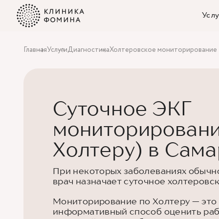
Услу
Главная
Услуги
Диагностика
Холтеровское мониторирование
Суточное ЭКГ
мониторировани
Холтеру) в Сам
При некоторых заболеваниях обычно
врач назначает суточное холтеровс
Мониторирование по Холтеру — это
информативный способ оценить рабо