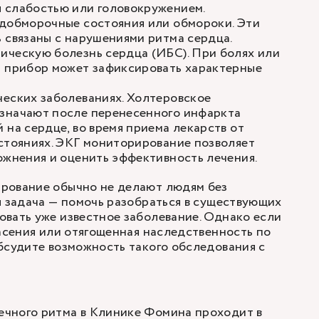
 слабостью или головокружением.
едобморочные состояния или обмороки. Эти
 связаны с нарушениями ритма сердца.
ическую болезнь сердца (ИБС). При болях или
и прибор может зафиксировать характерные
еских заболеваниях. Холтеровское
азначают после
перенесенного инфаркта
 на сердце, во время приема лекарств от
стояниях. ЭКГ мониторирование позволяет
ожнения и оценить эффективность лечения.
рование обычно не делают людям без
я задача — помочь разобраться в существующих
вать уже известное заболевание. Однако если
пасения или отягощенная наследственность по
бсудите возможность такого обследования с
чного ритма в Клинике Фомина проходит в