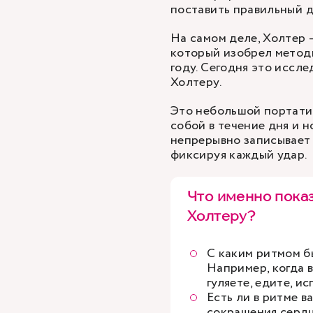
поставить правильный д
На самом деле, Холтер 
который изобрел метод
году. Сегодня это иссл
Холтеру.
Это небольшой портатив
собой в течение дня и н
непрерывно записывает 
фиксируя каждый удар.
Что именно пока
Холтеру?
С каким ритмом б
Например, когда 
гуляете, едите, и
Есть ли в ритме в
сокращения сердц