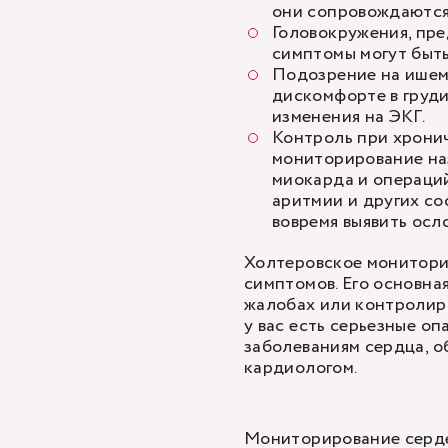
они сопровождаются
Головокружения, пр
симптомы могут быть
Подозрение на ишем
дискомфорте в груд
изменения на ЭКГ.
Контроль при хронич
мониторирование н
миокарда
и операций
аритмии
и других со
вовремя выявить осл
Холтеровское монитори
симптомов. Его основна
жалобах или контролиро
у вас есть серьезные о
заболеваниям сердца, о
кардиологом.
Мониторирование серде