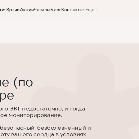
ги
Врачи
Акции
Чекапы
Блог
Контакты
Еще
е (по
аре
го ЭКГ недостаточно, и тогда
кое мониторирование.
 безопасный, безболезненный и
ту вашего сердца в условиях