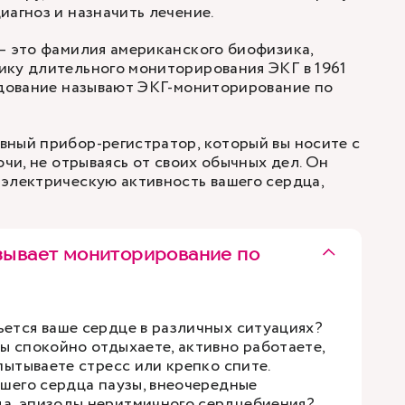
иагноз и назначить лечение.
— это фамилия американского биофизика,
ику длительного мониторирования ЭКГ в 1961
едование называют ЭКГ-мониторирование по
ный прибор-регистратор, который вы носите с
очи, не отрываясь от своих обычных дел. Он
электрическую активность вашего сердца,
зывает мониторирование по
ьется ваше сердце в различных ситуациях?
вы спокойно отдыхаете, активно работаете,
спытываете стресс или крепко спите.
ашего сердца паузы, внеочередные
а, эпизоды неритмичного сердцебиения?