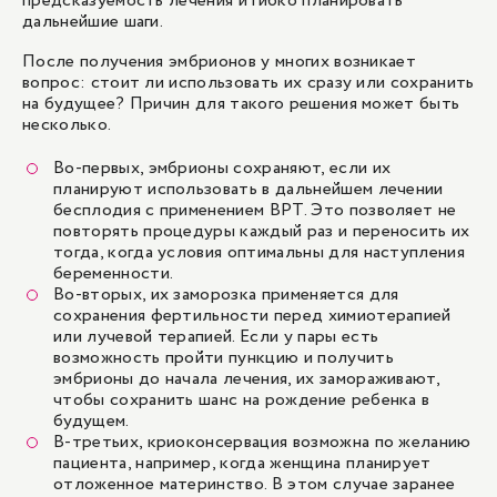
предсказуемость лечения и гибко планировать
дальнейшие шаги.
Криоконсервация эмбрионов (5-10 носителей)
После получения эмбрионов у многих возникает
54 600 ₽
вопрос: стоит ли использовать их сразу или сохранить
на будущее? Причин для такого решения может быть
несколько.
Криоконсервация эмбрионов (11 и более
носителей)
Во-первых, эмбрионы сохраняют, если их
68 300 ₽
планируют использовать в дальнейшем лечении
бесплодия с применением ВРТ. Это позволяет не
повторять процедуры каждый раз и переносить их
тогда, когда условия оптимальны для наступления
1
/
1
беременности.
Во-вторых, их заморозка применяется для
сохранения фертильности перед химиотерапией
или лучевой терапией. Если у пары есть
возможность пройти пункцию и получить
эмбрионы до начала лечения, их замораживают,
чтобы сохранить шанс на рождение ребенка в
будущем.
В-третьих, криоконсервация возможна по желанию
пациента, например, когда женщина планирует
отложенное материнство. В этом случае заранее