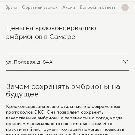
и
Врачи
Обратный звонок
Акции
Вопросы и ответы
Цены на криоконсервацию
эмбрионов в Самаре
ул. Полевая, д. 84А
Криоконсервация эмбрионов (1 носитель)
Зачем сохранять эмбрионы на
36 800 ₽
будущее
Криоконсервация эмбрионов (2 носителя)
Криоконсервация давно стала частью современных
39 900 ₽
протоколов ЭКО
. Она позволяет сохранить
качественные эмбрионы и перенести их тогда, когда
организм максимально готов к имплантации. Это
Криоконсервация эмбрионов (3-4 носителя)
практичный инструмент, который помогает повысить
47 300 ₽