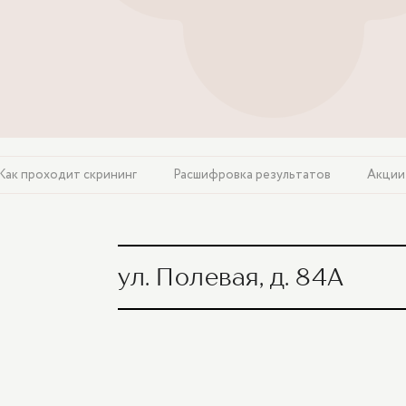
Как проходит скрининг
Расшифровка результатов
Акции
ул. Полевая, д. 84А
УЗИ акушерское с фетометрией, цервик
допплерографией (по показаниям)