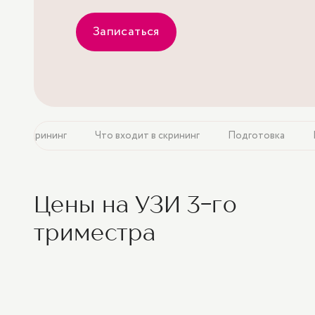
Записаться
ают 3 скрининг
Что входит в скрининг
Подготовка
Цены на УЗИ 3-го
триместра