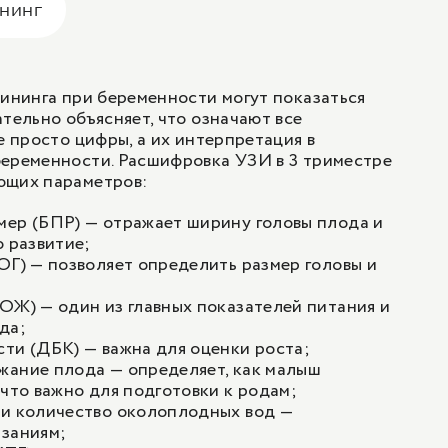
ининг
рининга при беременности могут показаться
ательно объясняет, что означают все
е просто цифры, а их интерпретация в
беременности. Расшифровка УЗИ в 3 триместре
ющих параметров:
мер (БПР) — отражает ширину головы плода и
о развитие;
ОГ) — позволяет определить размер головы и
ОЖ) — один из главных показателей питания и
да;
ти (ДБК) — важна для оценки роста;
жание плода — определяет, как малыш
 что важно для подготовки к родам;
 и количество околоплодных вод —
азаниям;