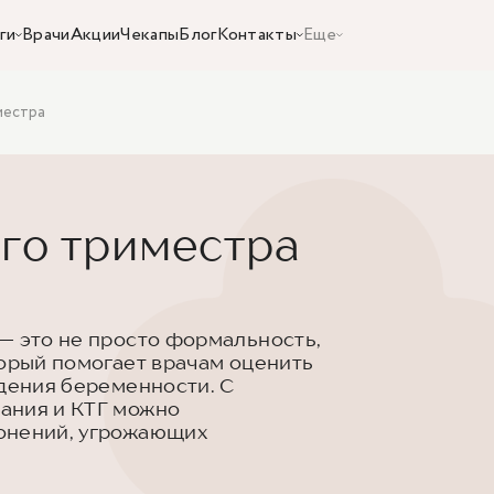
ги
Врачи
Акции
Чекапы
Блог
Контакты
Еще
местра
-го триместра
— это не просто формальность,
торый помогает врачам оценить
едения беременности. С
ания и КТГ можно
онений, угрожающих