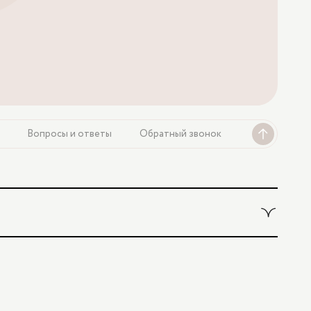
Вопросы и ответы
Обратный звонок
ометрией,
4 300 ₽
1
/
1