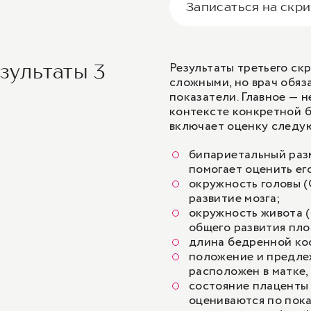
Записаться на скр
Результаты третьего ск
зультаты 3
сложными, но врач обяз
показатели. Главное — н
контексте конкретной 
включает оценку следу
бипариетальный раз
помогает оценить ег
окружность головы (
развитие мозга;
окружность живота (
общего развития пло
длина бедренной кос
положение и предле
расположен в матке,
состояние плаценты
оцениваются по пок