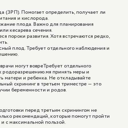
а (ЗРП). Помогает определить, получает ли
итания и кислорода.
жание плода. Важно для планирования
или кесарева сечения.
я пороки развития. Хотя встречаются редко,
ить.
сный плод. Требует отдельного наблюдения и
ешению.
врачи могут вовреТребует отдельного
к родоразрешению.мя принять меры и
ь матери и ребенка. Не откладывайте
ьный скрининг в третьем триместре — это
учии беременности и родов.
одготовки перед третьим скринингом не
колько рекомендаций, которые помогут пройти
и с максимальной пользой.