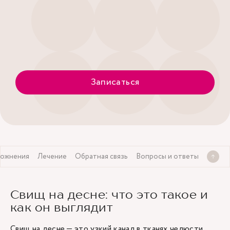
Записаться
ожнения
Лечение
Обратная связь
Вопросы и ответы
Свищ на десне: что это такое и
как он выглядит
Свищ на десне — это узкий канал в тканях челюсти,