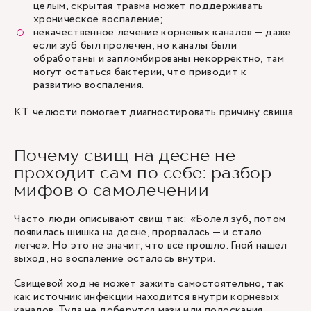
целым, скрытая травма может поддерживать
хроническое воспаление;
некачественное лечение корневых каналов — даже
если зуб был пролечен, но каналы были
обработаны и запломбированы некорректно, там
могут остаться бактерии, что приводит к
развитию воспаления.
КТ челюсти помогает диагностировать причину свища
Почему свищ на десне не
проходит сам по себе: разбор
мифов о самолечении
Часто люди описывают свищ так: «Болел зуб, потом
появилась шишка на десне, прорвалась — и стало
легче». Но это не значит, что всё прошло. Гной нашел
выход, но воспаление осталось внутри.
Свищевой ход не может зажить самостоятельно, так
как источник инфекции находится внутри корневых
каналов. Туда не доберутся мази или полоскания.