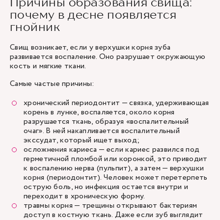
Причины образования свища:
почему в десне появляется
гнойник
Свищ возникает, если у верхушки корня зуба
развивается воспаление. Оно разрушает окружающую
кость и мягкие ткани.
Самые частые причины:
хронический периодонтит — cвязка, удерживающая
корень в лунке, воспаляется, около корня
разрушается ткань, образуя «воспалительный
очаг». В ней накапливается воспалительный
экссудат, который ищет выход;
осложнения кариеса — если кариес развился под
герметичной пломбой или коронкой, это приводит
к воспалению нерва (пульпит), а затем — верхушки
корня (периодонтит). Человек может перетерпеть
острую боль, но инфекция остается внутри и
переходит в хроническую форму.
травмы корня — трещины открывают бактериям
доступ в костную ткань. Даже если зуб выглядит