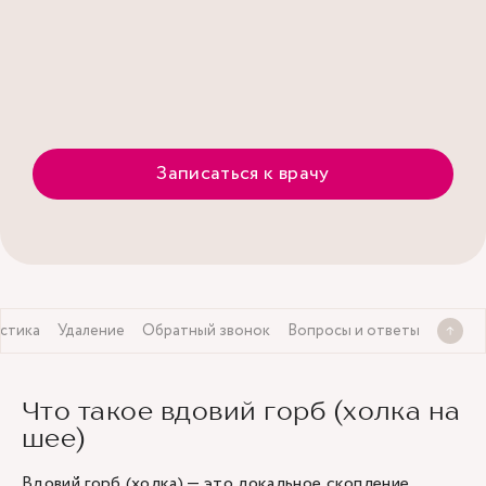
Записаться к врачу
стика
Удаление
Обратный звонок
Вопросы и ответы
Что такое вдовий горб (холка на
шее)
Вдовий горб (холка) — это локальное скопление