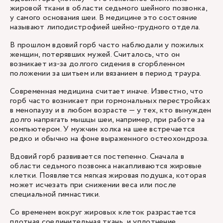
жировой ткани в области седьмого шейного позвонка,
у самого основания шеи. В медицине это состояние
называют липодистрофией шейно-грудного отдела.
В прошлом вдовий горб часто наблюдали у пожилых
женщин, потерявших мужей. Считалось, что он
возникает из-за долгого сидения в сгорбленном
положении за шитьем или вязанием в период траура.
Современная медицина считает иначе. Известно, что
горб часто возникает при гормональных перестройках
в менопаузу и в любом возрасте — у тех, кто вынужден
долго напрягать мышцы шеи, например, при работе за
компьютером. У мужчин холка на шее встречается
редко и обычно на фоне выраженного остеохондроза.
Вдовий горб развивается постепенно. Сначала в
области седьмого позвонка накапливаются жировые
клетки. Появляется мягкая жировая подушка, которая
может исчезать при снижении веса или после
специальной гимнастики.
Со временем вокруг жировых клеток разрастается
плотная соединительная ткань, и уплотнение