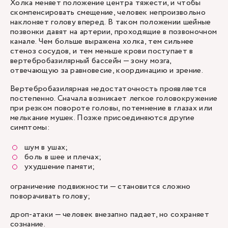
Холка меняет положение центра тяжести, и чтобы
скомпенсировать смещение, человек непроизвольно
наклоняет голову вперед. В таком положении шейные
позвонки давят на артерии, проходящие в позвоночном
канале. Чем больше выражена холка, тем сильнее
стеноз сосудов, и тем меньше крови поступает в
вертебробазилярный бассейн — зону мозга,
отвечающую за равновесие, координацию и зрение.
Вертебробазилярная недостаточность проявляется
постепенно. Сначала возникает легкое головокружение
при резком повороте головы, потемнение в глазах или
мелькание мушек. Позже присоединяются другие
симптомы:
шум в ушах;
боль в шее и плечах;
ухудшение памяти;
ограничение подвижности — становится сложно
поворачивать голову;
дроп-атаки — человек внезапно падает, но сохраняет
сознание.