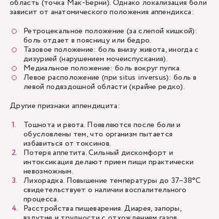
область (точка Мак-Берни). Однако локализация боли
зависит от анатомического положения аппендикса:
Ретроцекальное положение (за слепой кишкой):
боль отдает в поясницу или бедро.
Тазовое положение: боль внизу живота, иногда с
дизурией (нарушением мочеиспускания).
Медиальное положение: боль вокруг пупка.
Левое расположение (при situs inversus): боль в
левой подвздошной области (крайне редко).
Другие признаки аппендицита:
Тошнота и рвота. Появляются после боли и
обусловлены тем, что организм пытается
избавиться от токсинов.
Потеря аппетита. Сильный дискомфорт и
интоксикация делают прием пищи практически
невозможным.
Лихорадка. Повышение температуры до 37–38°C
свидетельствует о наличии воспалительного
процесса.
Расстройства пищеварения. Диарея, запоры,
вздутие и трудности с отхождением газов.