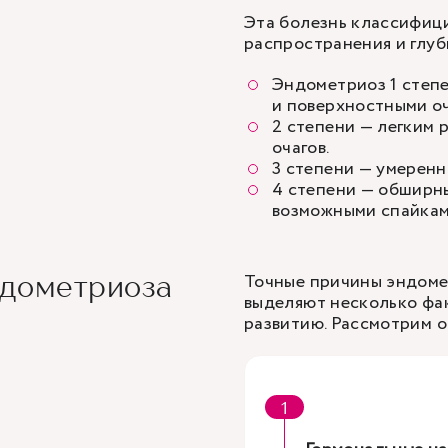
Эта болезнь классифици
распространения и глуб
Эндометриоз 1 степ
и поверхностными оч
2 степени — легким 
очагов.
3 степени — умеренн
4 степени — обширн
возможными спайкам
Точные причины эндоме
ндометриоза
выделяют несколько фак
развитию. Рассмотрим о