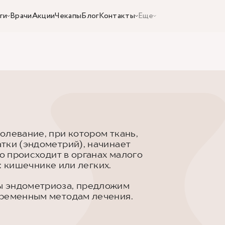
ги
Врачи
Акции
Чекапы
Блог
Контакты
Еще
олевание, при котором ткань,
тки (эндометрий), начинает
то происходит в органах малого
а: кишечнике или легких.
ы эндометриоза, предложим
временным методам лечения.