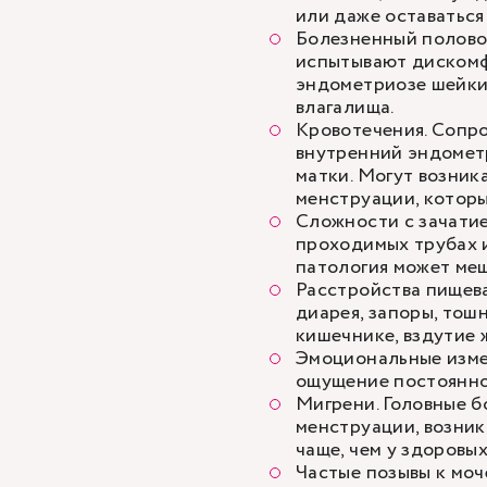
или даже оставаться
Болезненный полово
испытывают дискомфо
эндометриозе шейки
влагалища.
Кровотечения. Сопр
внутренний эндометр
матки. Могут возник
менструации, которы
Сложности с зачатие
проходимых трубах 
патология может меш
Расстройства пищева
диарея, запоры, тош
кишечнике, вздутие 
Эмоциональные измен
ощущение постоянно
Мигрени. Головные б
менструации, возник
чаще, чем у здоровых
Частые позывы к моч