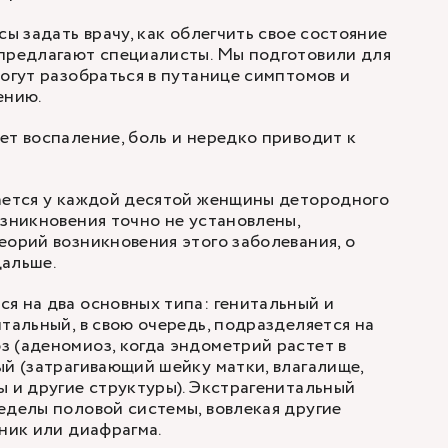
сы задать врачу, как облегчить свое состояние
 предлагают специалисты. Мы подготовили для
могут разобраться в путанице симптомов и
ению.
ет воспаление, боль и нередко приводит к
ается у каждой десятой женщины детородного
озникновения точно не установлены,
еорий возникновения этого заболевания, о
дальше.
я на два основных типа: генитальный и
итальный, в свою очередь, подразделяется на
з (
аденомиоз
, когда эндометрий растет в
ый (затрагивающий шейку матки, влагалище,
ы и другие структуры). Экстрагенитальный
еделы половой системы, вовлекая другие
чник или диафрагма.