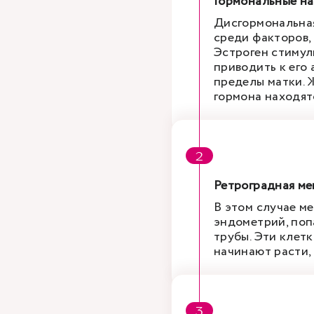
Гормональные н
Дисгормональная
среди факторов,
Эстроген стимул
приводить к его
пределы матки. 
гормона находят
Ретроградная ме
В этом случае м
эндометрий, поп
трубы. Эти клет
начинают расти,