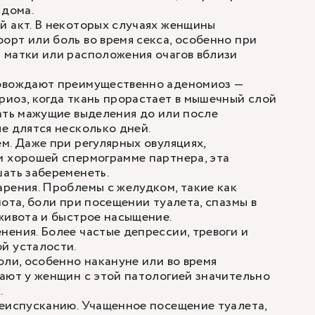
 дома.
й акт. В некоторых случаях женщины
рт или боль во время секса, особенно при
 матки или расположения очагов вблизи
овождают преимущественно аденомиоз —
иоз, когда ткань прорастает в мышечный слой
ать мажущие выделения до или после
е длятся несколько дней.
м. Даже при регулярных овуляциях,
и хорошей спермограмме партнера, эта
ать забеременеть.
рения. Проблемы с желудком, такие как
нота, боли при посещении туалета, спазмы в
живота и быстрое насыщение.
ения. Более частые депрессии, тревоги и
й усталости.
оли, особенно накануне или во время
ают у женщин с этой патологией значительно
.
еиспусканию. Учащенное посещение туалета,