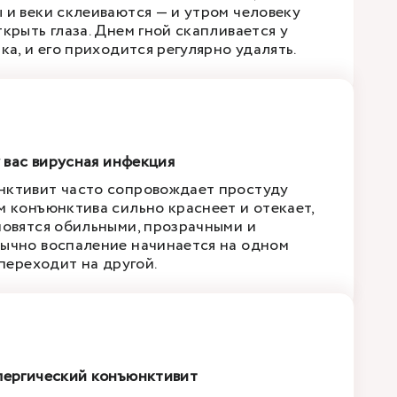
 и веки склеиваются — и утром человеку
крыть глаза. Днем гной скапливается у
ка, и его приходится регулярно удалять.
у вас вирусная инфекция
нктивит часто сопровождает простуду
м конъюнктива сильно краснеет и отекает,
новятся обильными, прозрачными и
ычно воспаление начинается на одном
 переходит на другой.
лергический конъюнктивит