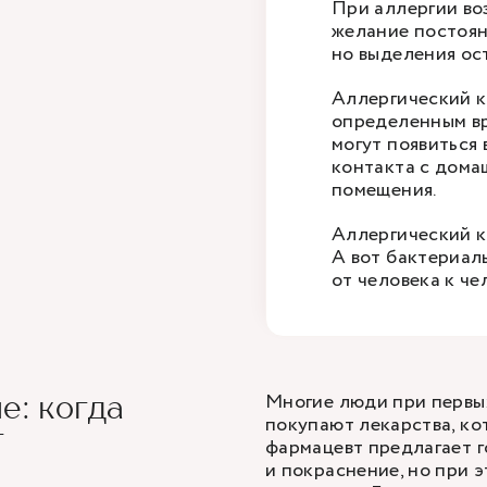
При аллергии во
желание постоянн
но выделения ос
Аллергический к
определенным вр
могут появиться 
контакта с дома
помещения.
Аллергический к
А вот бактериал
от человека к че
Многие люди при первых
е: когда
покупают лекарства, ко
г
фармацевт предлагает 
и покраснение, но при 