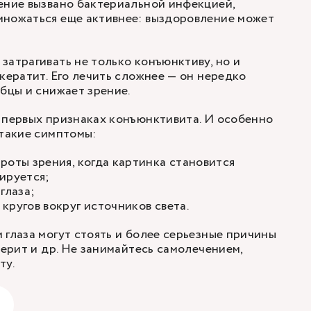
ение вызвано бактериальной инфекцией,
множаться еще активнее: выздоровление может
затрагивать не только конъюнктиву, но и
кератит. Его лечить сложнее — он нередко
убцы и снижает зрение.
 первых признаках конъюнктивита. И особенно
 такие симптомы:
роты зрения, когда картинка становится
ируется;
глаза;
кругов вокруг источников света.
 глаза могут стоять и более серьезные причины
лерит и др. Не занимайтесь самолечением,
ту.