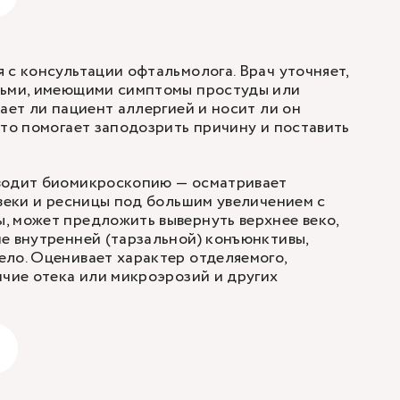
 с консультации офтальмолога. Врач уточняет,
дьми, имеющими симптомы простуды или
ает ли пациент аллергией и носит ли он
это помогает заподозрить причину и поставить
водит биомикроскопию — осматривает
 веки и ресницы под большим увеличением с
 может предложить вывернуть верхнее веко,
е внутренней (тарзальной) конъюнктивы,
ло. Оценивает характер отделяемого,
ичие отека или микроэрозий и других