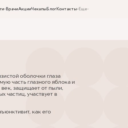
ги
Врачи
Акции
Чекапы
Блог
Контакты
Еще
зистой оболочки глаза
мую часть глазного яблока и
век, защищает от пыли,
х частиц, участвует в
ъюнктивит, как его