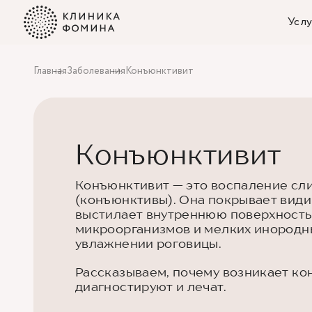
Услу
Главная
Заболевания
Конъюнктивит
Конъюнктивит
Конъюнктивит — это воспаление сли
(конъюнктивы). Она покрывает види
выстилает внутреннюю поверхность 
микроорганизмов и мелких инородны
увлажнении роговицы.
Рассказываем, почему возникает кон
диагностируют и лечат.