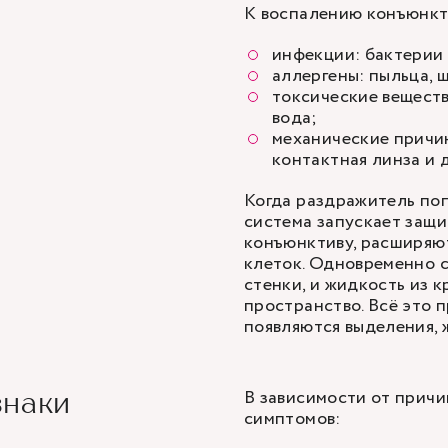
К воспалению конъюнкт
инфекции: бактерии 
аллергены: пыльца, 
токсические веществ
вода;
механические причин
контактная линза и д
Когда раздражитель поп
система запускает защ
конъюнктиву, расширяют
клеток. Одновременно 
стенки, и жидкость из 
пространство. Всё это п
появляются выделения, 
В зависимости от прич
знаки
симптомов: