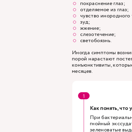
покраснение глаз;
отделяемое из глаз;
чувство инородного 
зуд;
жжение;
слезотечение;
светобоязнь.
Иногда симптомы возник
порой нарастают постеп
конъюнктивиты, которые
месяцев.
Как понять, что 
При бактериальн
гнойный экссуда
зеленоватые выд