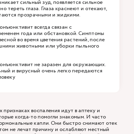
зникает сильный зуд, появляется сильное
о тереть глаза. Глаза краснеют и отекают,
таются прозрачными и жидкими.
онъюнктивит всегда связан с
еменем года или обстановкой. Симптомы
весной во время цветения растений, после
шними животными или уборки пыльного
онъюнктивит не заразен для окружающих.
ьный и вирусный очень легко передаются
ловеку
 признаках воспаления идут в аптеку и
торые когда-то помогли знакомым. И часто
гормональные капли. Они быстро снимают отек
этом не лечат причину и ослабляют местный