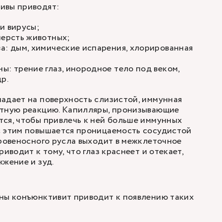
ивы приводят:
и вирусы;
шерсть животных;
а: дым, химические испарения, хлорированная
ы: трение глаз, инородное тело под веком,
р.
адает на поверхность слизистой, иммунная
итную реакцию. Капилляры, пронизывающие
ся, чтобы привлечь к ней больше иммунных
с этим повышается проницаемость сосудистой
кровеносного русла выходит в межклеточное
риводит к тому, что глаз краснеет и отекает,
жжение и зуд.
ины конъюнктивит приводит к появлению таких