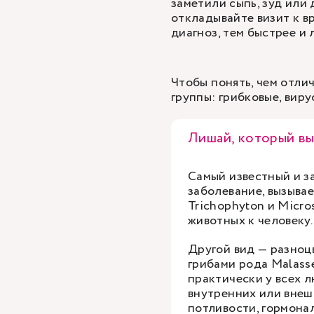
заметили сыпь, зуд или
откладывайте визит к в
диагноз, тем быстрее и 
Чтобы понять, чем отли
группы: грибковые, вир
Лишай, который в
Самый известный и з
заболевание, вызыва
Trichophyton и Micro
животных к человеку.
Другой вид — разноц
грибами рода Malasse
практически у всех 
внутренних или внеш
потливости, гормона