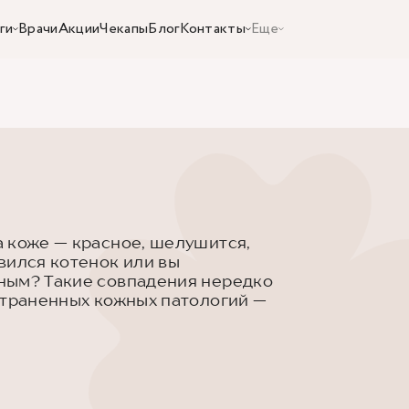
ги
Врачи
Акции
Чекапы
Блог
Контакты
Еще
 коже — красное, шелушится,
вился котенок или вы
ным? Такие совпадения нередко
страненных кожных патологий —