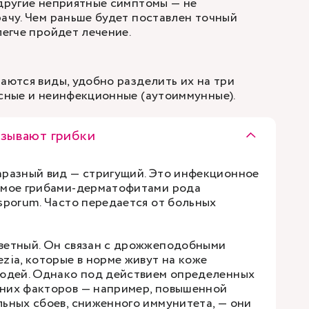
 другие неприятные симптомы — не
рачу. Чем раньше будет поставлен точный
легче пройдет лечение.
чаются виды, удобно разделить их на три
усные и неинфекционные (аутоиммунные).
ызывают грибки
аразный вид — стригущий. Это инфекционное
емое грибами-дерматофитами рода
sporum. Часто передается от больных
ветный. Он связан с дрожжеподобными
zia, которые в норме живут на коже
людей. Однако под действием определенных
них факторов — например, повышенной
льных сбоев, сниженного иммунитета, — они