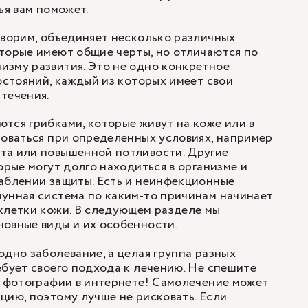
ья вам поможет.
оворим, объединяет несколько различных
торые имеют общие черты, но отличаются по
изму развития. Это не одно конкретное
состояний, каждый из которых имеет свои
течения.
тся грибками, которые живут на коже или в
роваться при определенных условиях, например
та или повышенной потливости. Другие
орые могут долго находиться в организме и
аблении защиты. Есть и неинфекционные
унная система по каким-то причинам начинает
клетки кожи. В следующем разделе мы
овные виды и их особенности.
одно заболевание, а целая группа разных
ебует своего подхода к лечению. Не спешите
о фотографии в интернете! Самолечение может
цию, поэтому лучше не рисковать. Если