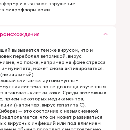
ю форму и вызывают нарушение
са микрофлоры кожи.
происхождения
ай вызывается тем же вирусом, что и
ловек переболел ветрянкой, вирус
низме, но позже, например на фоне стресса
 иммунитета, может снова активироваться.
(не заразный)
 лишай считается аутоиммунным
ммунная система по не до конца изученным
т атаковать клетки кожи. Среди возможных
с, прием некоторых медикаментов,
ции (например, вирус гепатита С).
ибера) — это состояние с невыясненной
Предполагается, что он может развиваться
ых вирусных инфекций или под влиянием
аразен и обычно проходит самостоятельно,