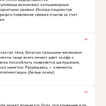
туловища возникают кольцевидные
однятыми краями. Иногда пациентов
редко появление свежих очагов за счет
ия.
частях тела, богатых сальными железами:
лементы чаще всего имеют цвет «кофе с
легка поскоблить появляется шелушение,
ыло заметно. Разрешаясь — элементы
пигментации (белые очаги).
пи может возникать боль, покалывание или