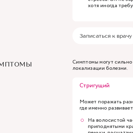
хотя иногда треб
Записаться к врачу
Симптомы могут сильно 
имптомы
локализации болезни.
Стригущий
Может поражать разны
где именно развивает
На волосистой ча
приподнятыми кра
пеньки, расшатаны