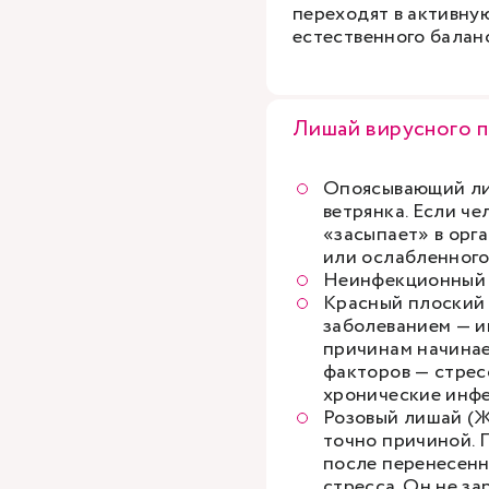
переходят в активну
естественного балан
Лишай вирусного 
Опоясывающий лиш
ветрянка. Если че
«засыпает» в орга
или ослабленного
Неинфекционный 
Красный плоский
заболеванием — и
причинам начинае
факторов — стрес
хронические инфек
Розовый лишай (Ж
точно причиной. 
после перенесенн
стресса. Он не з