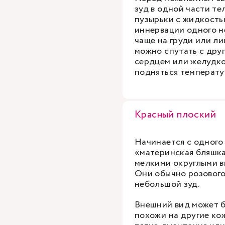
зуд в одной части те
пузырьки с жидкость
иннервации одного не
чаще на груди или ли
можно спутать с дру
сердцем или желудко
подняться температу
Красный плоский
Начинается с одного
«материнская бляшка
мелкими округлыми в
Они обычно розового 
небольшой зуд.
Внешний вид может б
похожи на другие ко