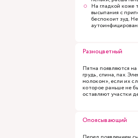
На гладкой коже 
высыпания с прип
беспокоит зуд. Не
аутоинфицирован
Разноцветный
Пятна появляются на 
грудь, спина, пах. Э
молоком», если их с
которое раньше не б
оставляют участки де
Опоясывающий
Перед появлением сы