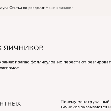
луги
Статьи по разделам
Наши клиники
 яичников
храняют запас фолликулов, но перестают реагировать
еагируют.
Почему менструальный 
ентных
яичников оказываются 