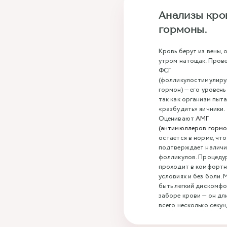
Анализы кро
гормоны.
Кровь берут из вены,
утром натощак. Пров
ФСГ
(фолликулостимулир
гормон) — его уровень
так как организм пыт
«разбудить» яичники.
Оценивают
АМГ
(антимюллеров гормо
остается в норме, что
подтверждает наличи
фолликулов. Процеду
проходит в комфорт
условиях и без боли.
быть легкий дискомф
заборе крови — он дл
всего несколько секун