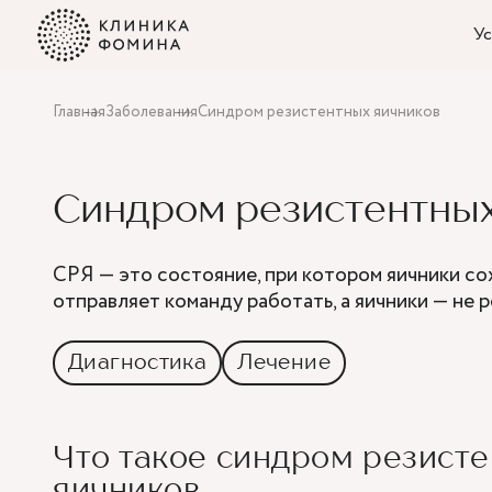
Ус
Главная
Заболевания
Синдром резистентных яичников
Синдром резистентных
СРЯ — это состояние, при котором яичники со
отправляет команду работать, а яичники — не р
Диагностика
Лечение
Что такое синдром резист
яичников