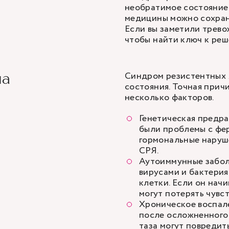
необратимое состояние
медицины можно сохрани
Если вы заметили трево
чтобы найти ключ к реш
Синдром резистентных 
ма
состояния. Точная причи
несколько факторов.
Генетическая предра
были проблемы с фе
гормональные наруше
СРЯ.
Аутоиммунные забол
вирусами и бактерия
клетки. Если он нач
могут потерять чувс
Хроническое воспале
после осложненного
таза могут повредить