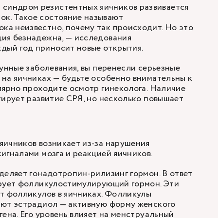
 синдром резистентных яичников развивается
ок. Такое состояние называют
ока неизвестно, почему так происходит. Но это
ация безнадежна, — исследования
дый год приносит новые открытия.
мунные заболевания, вы перенесли серьезные
на яичниках — будьте особенно внимательны к
лярно проходите осмотр гинеколога. Наличие
тирует развитие СРЯ, но несколько повышает
яичников возникает из-за нарушения
игналами мозга и реакцией яичников.
деляет гонадотропин-рилизинг гормон. В ответ
ирует фолликулостимулирующий гормон. Эти
т фолликулов в яичниках. Фолликулы
ают эстрадиол — активную форму женского
гена. Его уровень влияет на менструальный