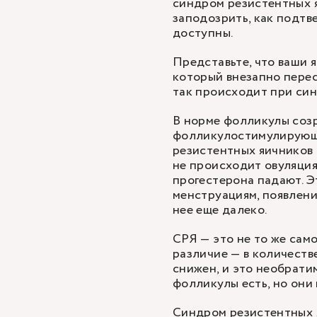
синдром резистентных яи
заподозрить, как подтв
доступны.
Представьте, что ваши 
который внезапно перест
так происходит при син
В норме фолликулы соз
фолликулостимулирующе
резистентных яичников 
не происходит овуляция 
прогестерона падают. Э
менструациям, появлени
нее еще далеко.
СРЯ — это не то же сам
различие — в количеств
снижен, и это необрати
фолликулы есть, но они 
Синдром резистентных 