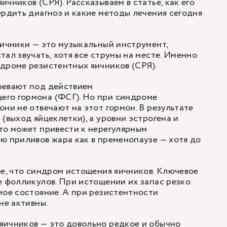
чников (СРЯ). Рассказываем в статье, как его
ердить диагноз и какие методы лечения сегодня
яичники — это музыкальный инструмент,
ал звучать, хотя все струны на месте. Именно
дроме резистентных яичников (СРЯ).
ревают под действием
го гормона (ФСГ). Но при синдроме
они не отвечают на этот гормон. В результате
(выход яйцеклетки), а уровни эстрогена и
то может привести к нерегулярным
ю приливов жара как в пременопаузе — хотя до
ое, что синдром истощения яичников. Ключевое
е фолликулов. При истощении их запас резко
мое состояние. А при резистентности
не активны.
яичников — это довольно редкое и обычно