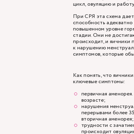
цикл, овуляцию и работ
При СРЯ эта схема дает
способность адекватно 
повышенном уровне гор
стадии. Они не достигаю
происходит, и яичники 
к нарушению менструаль
симптомов, которые обы
Как понять, что яичник
ключевые симптомы:
первичная аменорея.
возрасте;
нарушения менструал
перерывами более 35
вторичная аменорея;
трудности с зачатием
происходит овуляция