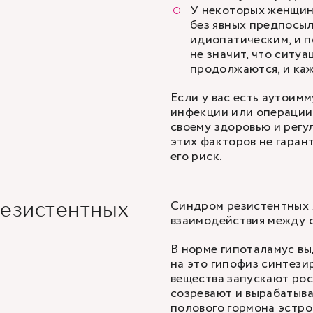
У некоторых женщин
без явных предпосыл
идиопатическим, и п
не значит, что ситу
продолжаются, и каж
Если у вас есть аутоим
инфекции или операции 
своему здоровью и регу
этих факторов не гаран
его риск.
Синдром резистентных 
резистентных
взаимодействия между с
В норме гипоталамус вы
на это гипофиз синтез
вещества запускают рос
созревают и вырабатыв
полового гормона эстро