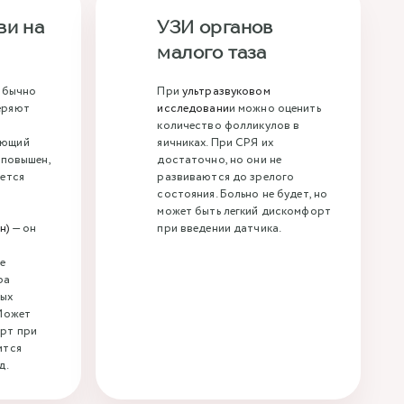
ви на
УЗИ органов
малого таза
 обычно
При
ультразвуковом
еряют
исследовани
и можно оценить
количество фолликулов в
ующий
яичниках. При СРЯ их
 повышен,
достаточно, но они не
ается
развиваются до зрелого
состояния. Больно не будет, но
может быть легкий дискомфорт
н)
— он
при введении датчика.
е
ра
ных
 Может
орт при
ится
д.