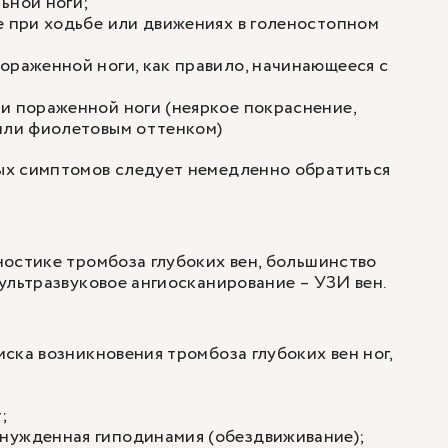
ьной ноги;
е при ходьбе или движениях в голеностопном
ораженной ноги, как правило, начинающееся с
и пораженной ноги (неяркое покраснение,
 или фиолетовым оттенком)
х симптомов следует немедленно обратиться
остике тромбоза глубоких вен, большинство
ультразвуковое ангиосканирование – УЗИ вен.
ска возникновения тромбоза глубоких вен ног,
;
нужденная гиподинамия (обездвиживание);