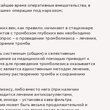
айшее время оперативные вмешательства, в
ьшие» операции под наркозом;
их вен, как правило, начинают в стационаре.
нтов с тромбозом глубоких вен необходимо
прос – о проведении тромболизиса – лечения,
орение тромба.
ь системным (общим) и селективным.
ение за медицинской помощью приводит к
емя для проведения тромболизиса оказывается
с является единственным методом лечения,
лному растворению тромба и сохранению
изису, либо вместо него (при наличии
одится лечение антикоагулянтами,
, иногда – установка кава-фильтра.
пия может быть весьма продолжительной и
е длительное время после выписки из