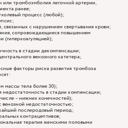
н или тромбоэмболия легочной артерии,
иента ранее;
ухолевый процесс (любой);
епсис;
, связанных с нарушением свертывания крови;
ояния, сопровождающиеся повышением
и (гиперкоагуляцией);
очность в стадии декомпенсации;
центрального венозного катетера;
асные факторы риска развития тромбоза
осят:
м массы тела более 30);
я недостаточность в стадии компенсации;
 числе – нижних конечностей);
с венозной недостаточностью;
жайший послеродовый период;
ральных контрацептивов;
мональная терапия женскими половыми