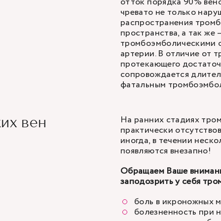
отток порядка 90% вено
чревато не только нару
распространения тромбо
пространства, а так же
тромбоэмболическими о
артерии. В отличие от 
протекающего достаточ
сопровождается длител
фатальным тромбоэмбол
На ранних стадиях тро
их вен
практически отсутствов
иногда, в течении неско
появляются внезапно!
Обращаем Ваше внимани
заподозрить у себя тром
боль в икроножных м
болезненность при 