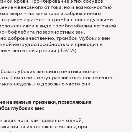
зной крови. Тромбирование этих сосудов
шением венозного оттока, но и возможностью
за вверх – на вены таза и забрюшинного
 – отрывом фрагмента тромба с последующими
сложнениями в виде тромбоэмболии легочной
тромбофлебита поверхностных вен,
но доброкачественно, тромбоз глубоких вен
ьной нетрудоспособностью и приводит к
иям легочной артерии (ТЭЛА).
мбоза глубоких вен симптоматика может
ать. Симптомы могут развиваться постепенно,
льких недель, но довольно часто они
е на важные признаки, позволяющие
боз глубоких вен:
ышцах ноги, как правило – одной;
нажатии на икроножные мышцы, при