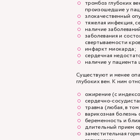
тромбоз глубоких ве
произошедшие у пац
злокачественный оп
тяжелая инфекция, с
наличие заболеваний
заболевания и сост
свертываемости кров
инфаркт миокарда;
сердечная недостат
наличие у пациента 
Существуют и менее оп
глубоких вен. К ним отн
ожирение (с индексо
сердечно-сосудиста
травма (любая, в том
варикозная болезнь 
беременность и бли
длительный прием о
заместительная гор