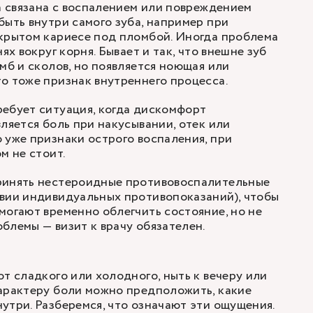
да связана с воспалением или повреждением
быть внутри самого зуба, например при
крытом кариесе под пломбой. Иногда проблема
ях вокруг корня. Бывает и так, что внешне зуб
омб и сколов, но появляется ноющая или
о тоже признак внутреннего процесса.
ебует ситуация, когда дискомфорт
вляется боль при накусывании, отек или
 уже признаки острого воспаления, при
м не стоит.
ринять нестероидные противовоспалительные
твии индивидуальных противопоказаний), чтобы
могают временно облегчить состояние, но не
блемы — визит к врачу обязателен.
от сладкого или холодного, ныть к вечеру или
арактеру боли можно предположить, какие
утри. Разберемся, что означают эти ощущения.