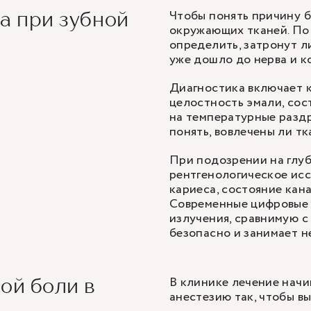
Чтобы понять причину б
а при зубной
окружающих тканей. По
определить, затронут л
уже дошло до нерва и к
Диагностика включает к
целостность эмали, сос
на температурные раздр
понять, вовлечены ли тк
При подозрении на глу
рентгенологическое исс
кариеса, состояние кан
Современные цифровые 
излучения, сравнимую с
безопасно и занимает н
В клинике лечение нач
ой боли в
анестезию так, чтобы вы