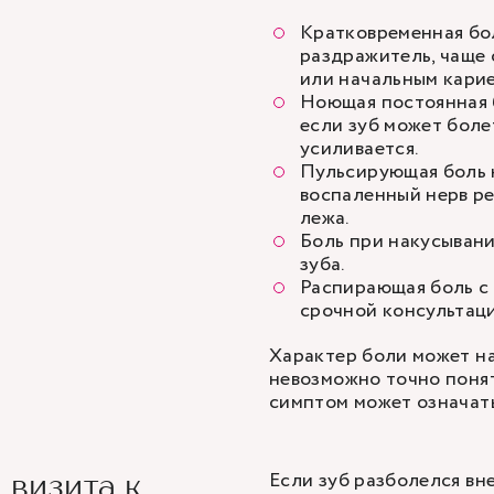
Кратковременная бол
раздражитель, чаще 
или начальным кари
Ноющая постоянная 
если зуб может боле
усиливается.
Пульсирующая боль н
воспаленный нерв ре
лежа.
Боль при накусывани
зуба.
Распирающая боль с
срочной консультаци
Характер боли может на
невозможно точно понят
симптом может означать
Если зуб разболелся вне
 визита к