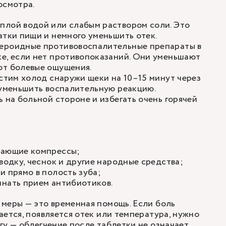
осмотра.
плой водой или слабым раствором соли. Это
атки пищи и немного уменьшить отек.
ероидные противовоспалительные препараты в
е, если нет противопоказаний. Они уменьшают
ют болевые ощущения.
устим холод снаружи щеки на 10–15 минут через
 уменьшить воспалительную реакцию.
ь на больной стороне и избегать очень горячей
вающие компрессы;
 водку, чеснок и другие народные средства;
и прямо в полость зуба;
инать прием антибиотиков.
меры — это временная помощь. Если боль
ается, появляется отек или температура, нужно
гу — облегчение после таблетки не означает,