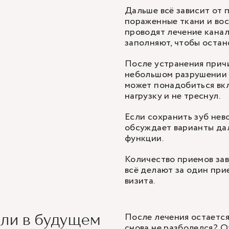
Дальше всё зависит от 
пораженные ткани и вос
проводят лечение канал
заполняют, чтобы остан
После устранения причи
небольшом разрушении 
может понадобиться вкл
нагрузку и не треснул.
Если сохранить зуб нево
обсуждает варианты да
функции.
Количество приемов зав
всё делают за один при
визита.
После лечения остается 
оли в будущем
снова не разболелся? О