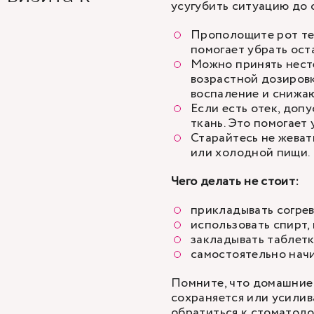
усугубить ситуацию до 
Прополощите рот те
помогает убрать ост
Можно принять нест
возрастной дозировк
воспаление и снижа
Если есть отек, доп
ткань. Это помогает
Старайтесь не жеват
или холодной пищи.
Чего делать не стоит:
прикладывать согре
использовать спирт,
закладывать таблетк
самостоятельно нач
Помните, что домашние 
сохраняется или усилив
обратиться к стоматоло