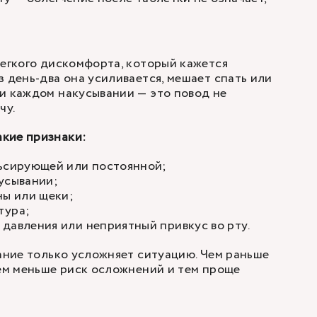
легкого дискомфорта, который кажется
з день-два она усиливается, мешает спать или
и каждом накусывании — это повод не
чу.
кие признаки:
льсирующей или постоянной;
усывании;
ны или щеки;
тура;
давления или неприятный привкус во рту.
вание только усложняет ситуацию. Чем раньше
тем меньше риск осложнений и тем проще