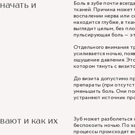
Боль в зубе почти всег
значать и
тканей. Причина может 
воспалении нерва или с
находится глубже, в ткан
выглядит целым, без пл
пульсирующая боль — эт
Отдельного внимания тр
усиливается ночью, поя
ощущение давления. Это
котором тянуть с визито
До визита допустимо п
препараты (при отсутс
уменьшить боль. Они по
устраняют источник про
Зуб может разболеться 
вают и как их
беспокоить ночью. По х
процессы происходят вн