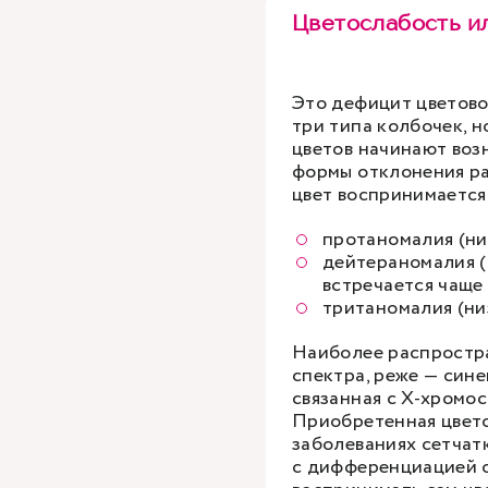
Цветослабость и
Это дефицит цветово
три типа колбочек, 
цветов начинают воз
формы отклонения ра
цвет воспринимается
протаномалия (ни
дейтераномалия (
встречается чаще 
тританомалия (низ
Наиболее распростр
спектра, реже — сине
связанная с Х-хромо
Приобретенная цвето
заболеваниях сетчат
с дифференциацией о