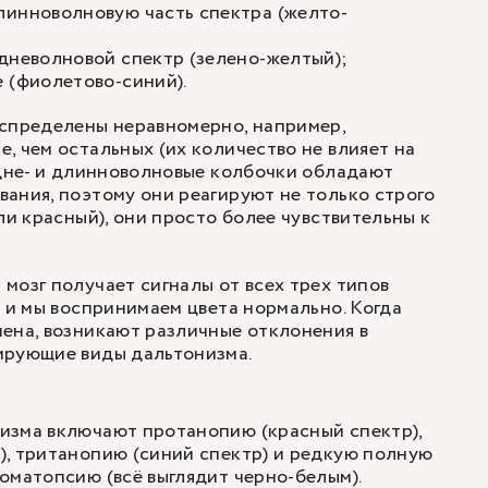
линноволновую часть спектра (желто-
дневолновой спектр (зелено-желтый);
 (фиолетово-синий).
аспределены неравномерно, например,
, чем остальных (их количество не влияет на
едне- и длинноволновые колбочки обладают
ания, поэтому они реагируют не только строго
ли красный), они просто более чувствительны к
мозг получает сигналы от всех трех типов
, и мы воспринимаем цвета нормально. Когда
ена, возникают различные отклонения в
ирующие виды дальтонизма.
изма включают протанопию (красный спектр),
, тританопию (синий спектр) и редкую полную
оматопсию (всё выглядит черно-белым).