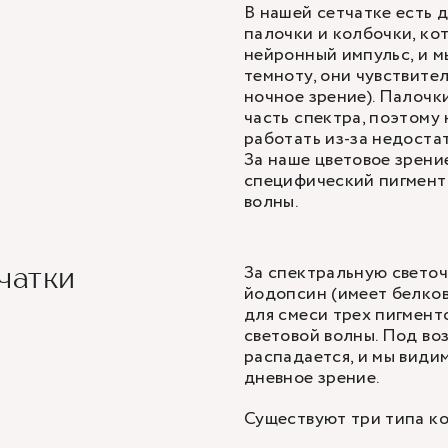
В нашей сетчатке есть 
палочки и колбочки, ко
нейронный импульс, и м
темноту, они чувствите
ночное зрение). Палоч
часть спектра, поэтому
работать из-за недоста
За наше цветовое зрени
специфический пигмент
волны.
За спектральную светоч
чатки
йодопсин (имеет белков
для смеси трех пигмент
световой волны. Под во
распадается, и мы види
дневное зрение.
Существуют три типа к