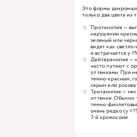
Это формы дихромази
только два цвета из т
Протанопия — вып
нарушении красны
зеленый или черн
видят как светло
и встречается у 
Дейтеранопия — н
часто путают с о
оттенками. При н
темно-красным, г
серым или розова
Тританопия — нес
оттенки. Обычно 
темно-фиолетовый
очень редко (у <1
7-й хромосоме.