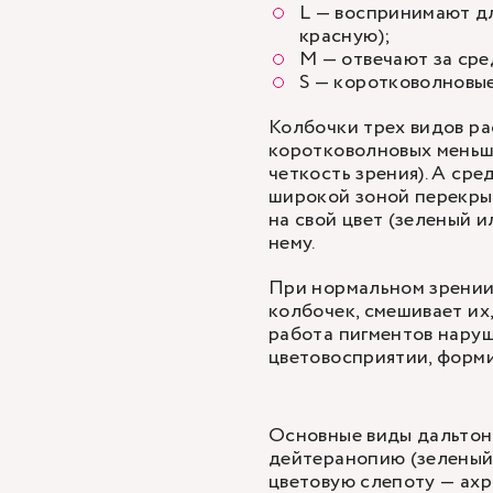
L — воспринимают д
красную);
M — отвечают за сре
S — коротковолновые
Колбочки трех видов р
коротковолновых меньше
четкость зрения). А ср
широкой зоной перекрыв
на свой цвет (зеленый и
нему.
При нормальном зрении 
колбочек, смешивает их
работа пигментов наруш
цветовосприятии, форм
Основные виды дальтон
дейтеранопию (зеленый)
цветовую слепоту — ахр