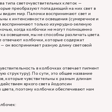
два типа светочувствительных клеток —
торые преобразуют попадающий на них свет в
ы видим мир. Палочки воспринимают свет и
льны к интенсивности освещения (сумеречное и
ки воспринимают только изумрудно-зеленую
 ночью, когда колбочки не могут полноценно
тка освещения, мы не способны различать цвета.
е отвечают колбочки, которые содержат
 — он воспринимает разную длину световой
увствительность в колбочках отвечает пигмент
ую структуру). По сути, это общее название
ов, которые чувствительны к разным длинам
здействием яркого света йодопсин
м цвета, поэтому колбочки обеспечивают нам
олбочек: