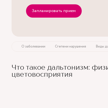
Запланировать прием
О заболевании
Степени нарушения
Виды д
Что такое дальтонизм: физ
цветовосприятия