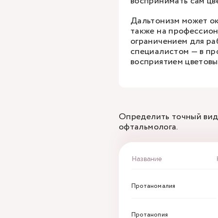
воспринимать сам цв
Дальтонизм может ок
также на профессион
ограничением для ра
специалистом — в пр
восприятием цветовы
Определить точный вид
офтальмолога.
Название
Протаномалия
Протанопия