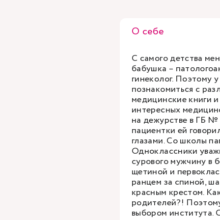
О себе
С самого детства мен
бабушка – патологоан
гинеколог. Поэтому 
познакомиться с раз
медицинские книги и
интересных медицинс
на дежурстве в ГБ № 
пациентки ей говори
глазами. Со школы п
Одноклассники уваж
сурового мужчину в 
щетиной и первоклас
ранцем за спиной, ш
красным крестом. Как
родителей?! Поэтому 
выбором института. 