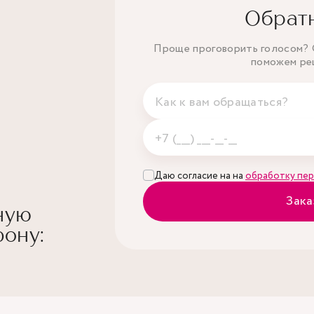
Обрат
Проще проговорить голосом? О
поможем ре
Даю согласие на на
обработку пер
Зака
ную
ону: