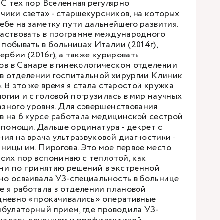
. С тех пор Вселенная регулярно
чики света» - старшекурсников, на которых
себе на заметку пути дальнейшего развития.
частвовать в программе международного
побывать в больницах Италии (2014г),
Сербии (2016г), а также курировать
в в Самаре в гинекологическом отделении
в отделении госпитальной хирургии Клиник
. В это же время я стала старостой кружка
огии и с головой погрузилась в мир научных
азного уровня. Для совершенствования
в на 6 курсе работала медицинской сестрой
помощи. Дальше ординатура - декрет с
ия на врача ультразвуковой диагностики -
ницы им. Пирогова. Это мое первое место
 сих пор вспоминаю с теплотой, как
ни по принятию решений в экстренной
но осваивала УЗ-специальность в больнице
ле я работала в отделении плановой
едневно «прокачивались» оперативные
мбулаторный прием, где проводила УЗ-