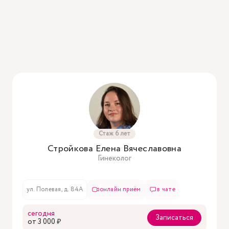
Стаж 6 лет
Стройкова Елена Вячеславовна
Гинеколог
ул. Полевая, д. 84А
онлайн приём
в чате
сегодня
Записаться
oт 3 000 ₽