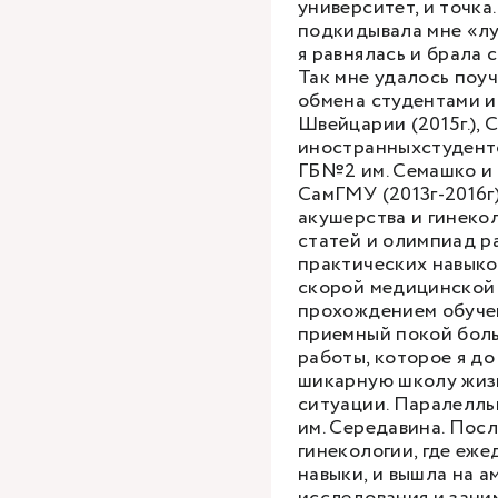
университет, и точка
подкидывала мне «лу
я равнялась и брала 
Так мне удалось поу
обмена студентами и 
Швейцарии (2015г.), 
иностранныхстуденто
ГБ№2 им. Семашко и 
СамГМУ (2013г-2016г)
акушерства и гинекол
статей и олимпиад р
практических навыко
скорой медицинской 
прохождением обучен
приемный покой боль
работы, которое я до
шикарную школу жиз
ситуации. Паралелль
им. Середавина. Пос
гинекологии, где еж
навыки, и вышла на а