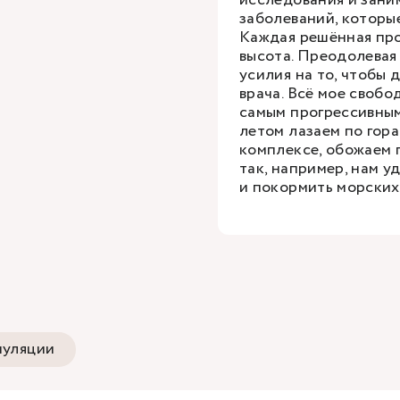
исследования и зани
заболеваний, которые
Каждая решённая про
высота. Преодолевая 
усилия на то, чтобы
врача. Всё мое свобо
самым прогрессивным
летом лазаем по гор
комплексе, обожаем 
так, например, нам у
и покормить морских
уляции