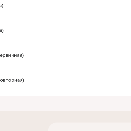
я)
я)
ервичная)
повторная)