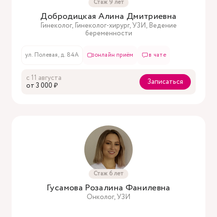
Стаж 9 лет
Добродицкая Алина Дмитриевна
Гинеколог, Гинеколог-хирург, УЗИ, Ведение
беременности
ул. Полевая, д. 84А
онлайн приём
в чате
с 11 августа
Записаться
oт 3 000 ₽
Стаж 6 лет
Гусамова Розалина Фанилевна
Онколог, УЗИ