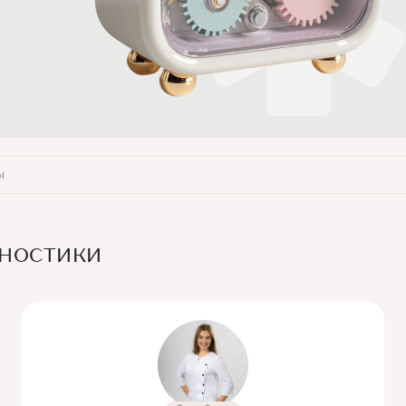
ы
гностики