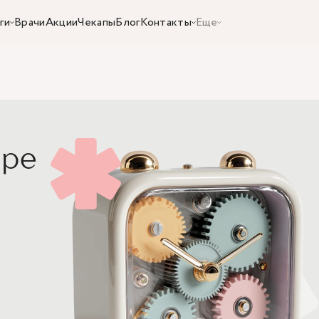
ги
Врачи
Акции
Чекапы
Блог
Контакты
Еще
аре