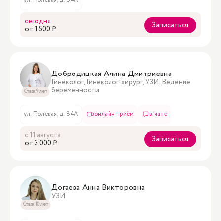
ул. Полевая, д. 84А
сегодня
Записаться
oт 1 500 ₽
Добродицкая Алина Дмитриевна
Гинеколог, Гинеколог-хирург, УЗИ, Ведение
беременности
Стаж 9 лет
ул. Полевая, д. 84А
онлайн приём
в чате
с 11 августа
Записаться
oт 3 000 ₽
Догаева Анна Викторовна
УЗИ
Стаж 10 лет