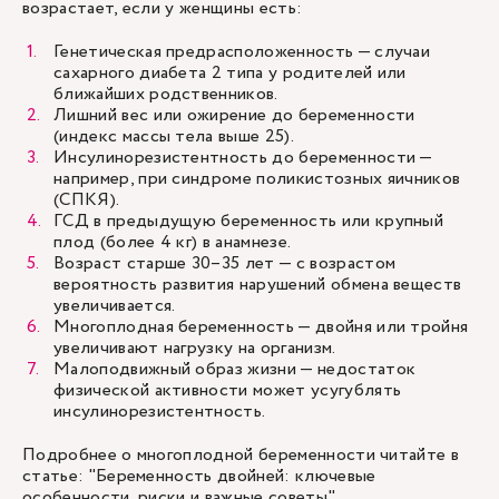
возрастает, если у женщины есть:
Генетическая предрасположенность — случаи
сахарного диабета 2 типа у родителей или
ближайших родственников.
Лишний вес или ожирение до беременности
(индекс массы тела выше 25).
Инсулинорезистентность до беременности —
например, при синдроме поликистозных яичников
(СПКЯ).
ГСД в предыдущую беременность или крупный
плод (более 4 кг) в анамнезе.
Возраст старше 30–35 лет — с возрастом
вероятность развития нарушений обмена веществ
увеличивается.
Многоплодная беременность — двойня или тройня
увеличивают нагрузку на организм.
Малоподвижный образ жизни — недостаток
физической активности может усугублять
инсулинорезистентность.
Подробнее о многоплодной беременности читайте в
статье: "
Беременность двойней: ключевые
особенности, риски и важные советы
".