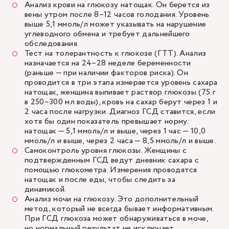
Анализ крови на глюкозу натощак. Он берется из
вены утром после 8–12 часов голодания. Уровень
выше 5,1 ммоль/л может указывать на нарушение
углеводного обмена и требует дальнейшего
обследования.
Тест на толерантность к глюкозе (ГТТ). Анализ
назначается на 24–28 неделе беременности
(раньше — при наличии факторов риска). Он
проводится в три этапа измеряется уровень сахара
натощак, женщина выпивает раствор глюкозы (75 г
в 250–300 мл воды), кровь на сахар берут через 1 и
2 часа после нагрузки. Диагноз ГСД ставится, если
хотя бы один показатель превышает норму:
натощак — 5,1 ммоль/л и выше, через 1 час — 10,0
ммоль/л и выше, через 2 часа — 8,5 ммоль/л и выше.
Самоконтроль уровня глюкозы. Женщины с
подтвержденным ГСД ведут дневник сахара с
помощью глюкометра. Измерения проводятся
натощак и после еды, чтобы следить за
динамикой.
Анализ мочи на глюкозу. Это дополнительный
метод, который не всегда бывает информативным.
При ГСД глюкоза может обнаруживаться в моче,
но нормальный результат не исключает