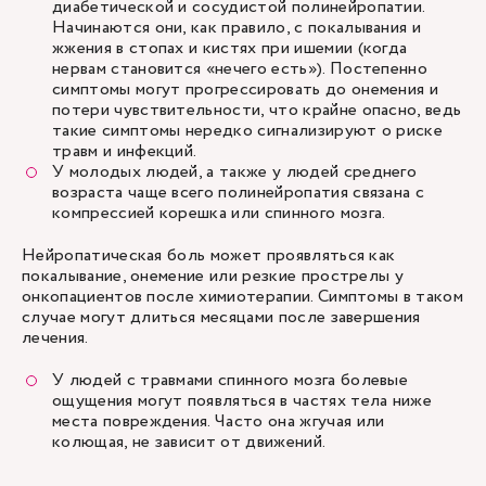
диабетической и сосудистой полинейропатии.
Начинаются они, как правило, с покалывания и
жжения в стопах и кистях при ишемии (когда
нервам становится «нечего есть»). Постепенно
симптомы могут прогрессировать до онемения и
потери чувствительности, что крайне опасно, ведь
такие симптомы нередко сигнализируют о риске
травм и инфекций.
У молодых людей, а также у людей среднего
возраста чаще всего полинейропатия связана с
компрессией корешка или спинного мозга.
Нейропатическая боль может проявляться как
покалывание, онемение или резкие прострелы у
онкопациентов после химиотерапии. Симптомы в таком
случае могут длиться месяцами после завершения
лечения.
У людей с травмами спинного мозга болевые
ощущения могут появляться в частях тела ниже
места повреждения. Часто она жгучая или
колющая, не зависит от движений.