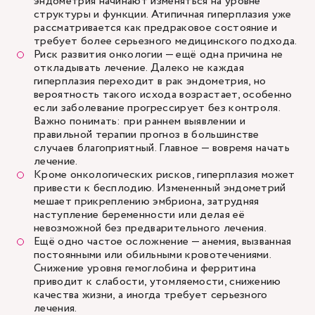
эндометрия начинают изменяться на уровне
структуры и функции. Атипичная гиперплазия уже
рассматривается как предраковое состояние и
требует более серьезного медицинского подхода.
Риск развития онкологии — ещё одна причина не
откладывать лечение. Далеко не каждая
гиперплазия переходит в рак эндометрия, но
вероятность такого исхода возрастает, особенно
если заболевание прогрессирует без контроля.
Важно понимать: при раннем выявлении и
правильной терапии прогноз в большинстве
случаев благоприятный. Главное — вовремя начать
лечение.
Кроме онкологических рисков, гиперплазия может
привести к бесплодию. Измененный эндометрий
мешает прикреплению эмбриона, затрудняя
наступление беременности или делая её
невозможной без предварительного лечения.
Ещё одно частое осложнение —
анемия
, вызванная
постоянными или обильными кровотечениями.
Снижение уровня гемоглобина и ферритина
приводит к слабости, утомляемости, снижению
качества жизни, а иногда требует серьезного
лечения.