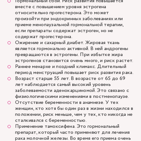
Гормональный сбой
. Риск развития повышается
вместе с повышением уровня эстрогена
относительно прогестерона. Это может
произойти при эндокринных заболеваниях или
приеме менопаузальной гормональной терапии,
если препараты содержат эстроген, но не
содержат прогестерона.
Ожирение
и
сахарный диабет
. Жировая ткань
является гормонально активной. В ней андрогены
превращаются в эстрогены. При избытке жира
эстрогенов становится очень много, и риск растет.
Раннее менархе и поздний климакс. Длительный
период менструаций повышает риск развития рака.
Возраст старше 55 лет. В возрасте от 65 до 69
лет наблюдается самый высокий уровень
заболеваемости аденокарциномой. Это связано с
физиологическими изменениями в постменопаузе.
Отсутствие беременности в анамнезе. У тех
женщин, кто хотя бы один раз в жизни находился в
положении, риск меньше, чем у тех, кто никогда не
сталкивался с беременностью.
Применение тамоксифена. Это гормональный
препарат, который часто применяют для лечения
рака молочной железы. Во время его приема очень