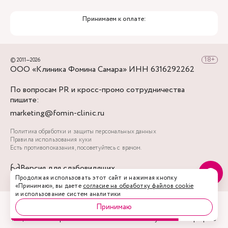
Принимаем к оплате:
© 2011—2026
ООО «Клиника Фомина Самара» ИНН 6316292262
По вопросам PR и кросс-промо сотрудничества
пишите:
marketing@fomin-clinic.ru
Политика обработки и защиты персональных данных
Правила использования куки
Есть противопоказания, посоветуйтесь с врачом.
Версия для слабовидящих
Продолжая использовать этот сайт и нажимая кнопку
«Принимаю», вы даете
согласие на обработку файлов cookie
и использование систем аналитики
Принимаю
Акции
Врачи
Запись
Услуги
Профиль