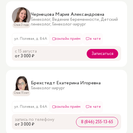
Чернецова Мария Александровна
Гинеколог, Ведение беременности, Детский
гинеколог, Гинеколог-хирург
Стаж 3 года
ул. Полевая, д. 84А
онлайн приём
в чате
с 15 августа
Записаться
oт 3 000 ₽
Брехстедт Екатерина Игоревна
Гинеколог-хирург
Стаж 11 лет
ул. Полевая, д. 84А
онлайн приём
в чате
запись по телефону
8 (846) 255-13-65
oт 3 000 ₽