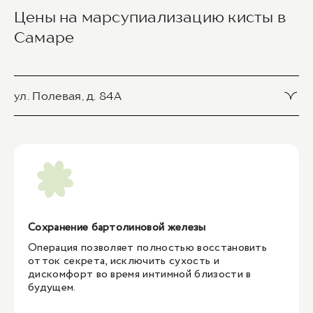
Цены на марсупиализацию кисты в
Самаре
ул. Полевая, д. 84А
Марсупиализация абсцесса или кисты большой же
лезы преддверия влагалища
24 000 ₽
1
/
1
Сохранение бартолиновой железы
Операция позволяет полностью восстановить
отток секрета, исключить сухость и
дискомфорт во время интимной близости в
будущем.