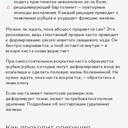
ходить практически невозможно из-за боли;
рецидивирующий бартолинит — повторные
эпизоды воспаления. Каждый рецидив приводит к
появлению рубцов и ухудшает функцию железы.
Можно ли ждать, пока абсцесс прорвется сам? Это
рискованно, ведь спонтанный прорыв часто приводит
к формированию узкого извитого свищевого хода. Он
быстро закрывается, а гной остается внутри — и
вскоре киста снова вырастает.
При самостоятельном вскрытии часто образуются
грубые рубцы, которые могут деформировать вход во
влагалище и сделать половую жизнь болезненной. Не
нужно ждать, пока киста вскроется, — обратитесь к
гинекологу.
Если киста имеет гигантские размеры или
деформирует ткани, может потребоваться полное
удаление. Подробнее об экстирпации
(удалении)
железы
.
Как проходит операция