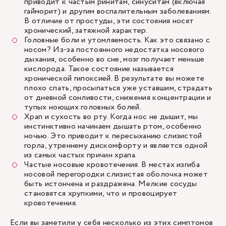
приводит к частым ринитам, синуситам (включая
гайморит) и другим воспалительным заболеваниям.
В отличие от простуды, эти состояния носят
хронический, затяжной характер.
Головные боли и утомляемость. Как это связано с
носом? Из-за постоянного недостатка носового
дыхания, особенно во сне, мозг получает меньше
кислорода. Такое состояние называется
хронической гипоксией. В результате вы можете
плохо спать, просыпаться уже уставшим, страдать
от дневной сонливости, снижения концентрации и
тупых ноющих головных болей.
Храп и сухость во рту. Когда нос не дышит, мы
инстинктивно начинаем дышать ртом, особенно
ночью. Это приводит к пересыханию слизистой
горла, утреннему дискомфорту и является одной
из самых частых причин храпа.
Частые носовые кровотечения. В местах изгиба
носовой перегородки слизистая оболочка может
быть истончена и раздражена. Мелкие сосуды
становятся хрупкими, что и провоцирует
кровотечения.
Если вы заметили у себя несколько из этих симптомов