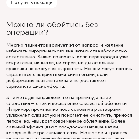
Получить помощь
Можно ли обойтись без
операции?
Многих пациентов волнует этот вопрос, и желание
избежать хирургического вмешательства абсолютно
естественно. Важно понимать: если перегородка уже
искривлена, ни капли, ни спреи, ни дыхательные
практики не смогут ее выровнять. Но они могут помочь
справиться с неприятными симптомами, если
деформация незначительна и не доставляет
серьезного дискомфорта.
Эти методы направлены не на причину, а на ее
следствия — отек и воспаление слизистой оболочки.
Например, промывание носа солевыми растворами
увлажняет слизистую и помогает ее очистить, принося
легкое, но, увы, кратковременное облегчение. Более
сильный эффект дают сосудосуживающие капли,
которые быстро снимают отек. Но в этом и кроется
их ловушка: их можно безопасно использовать лишь