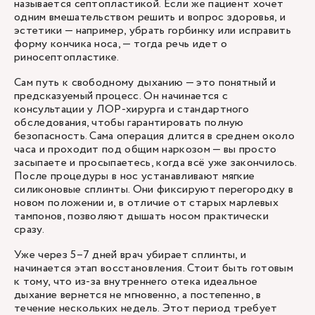
называется септопластикой. Если же пациент хочет
одним вмешательством решить и вопрос здоровья, и
эстетики — например, убрать горбинку или исправить
форму кончика носа, — тогда речь идет о
риносептопластике.
Сам путь к свободному дыханию — это понятный и
предсказуемый процесс. Он начинается с
консультации у ЛОР-хирурга и стандартного
обследования, чтобы гарантировать полную
безопасность. Сама операция длится в среднем около
часа и проходит под общим наркозом — вы просто
засыпаете и просыпаетесь, когда всё уже закончилось.
После процедуры в нос устанавливают мягкие
силиконовые сплинты. Они фиксируют перегородку в
новом положении и, в отличие от старых марлевых
тампонов, позволяют дышать носом практически
сразу.
Уже через 5–7 дней врач убирает сплинты, и
начинается этап восстановления. Стоит быть готовым
к тому, что из-за внутреннего отека идеальное
дыхание вернется не мгновенно, а постепенно, в
течение нескольких недель. Этот период требует