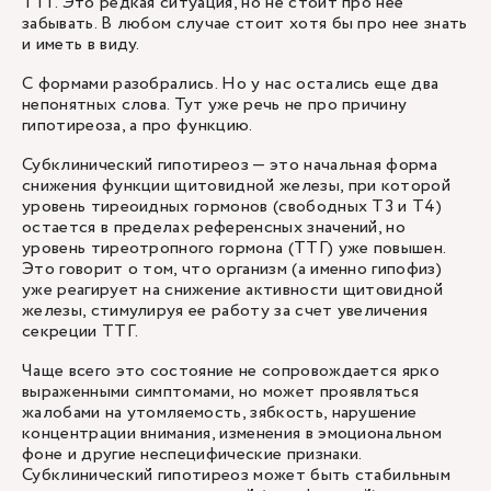
ТТГ. Это редкая ситуация, но не стоит про нее
забывать. В любом случае стоит хотя бы про нее знать
и иметь в виду.
С формами разобрались. Но у нас остались еще два
непонятных слова. Тут уже речь не про причину
гипотиреоза, а про функцию.
Субклинический гипотиреоз — это начальная форма
снижения функции щитовидной железы, при которой
уровень тиреоидных гормонов (свободных Т3 и Т4)
остается в пределах референсных значений, но
уровень тиреотропного гормона (ТТГ) уже повышен.
Это говорит о том, что организм (а именно гипофиз)
уже реагирует на снижение активности щитовидной
железы, стимулируя ее работу за счет увеличения
секреции ТТГ.
Чаще всего это состояние не сопровождается ярко
выраженными симптомами, но может проявляться
жалобами на утомляемость, зябкость, нарушение
концентрации внимания, изменения в эмоциональном
фоне и другие неспецифические признаки.
Субклинический гипотиреоз может быть стабильным