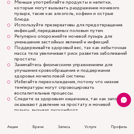
Меньше употребляйте продукты и напитки,
которые могут вызывать раздражение мочевого
пузыря, такие как алкоголь, кофеин и острые
блюда.
Используйте презервативы для предотвращения
инфекций, передаваемых половым путем.
Регулярно опорожняйте мочевой пузырь для
уменьшения застойных явлений и инфекций.
Поддерживайте здоровый вес, так как избыточная
масса тела увеличивает риск развития заболеваний
простаты.
Занимайтесь физическими упражнениями для
улучшения кровообращения и поддержания
здоровья мочеполовой системы.
Избегайте переохлаждения, потому что низкие
температуры могут спровоцировать
воспалительные процессы.
Следите за здоровьем кишечника, так как запоры
оказывают давление на простату и мочевой
пузырь, вызывая дискомфорт.
Не пренебрегайте профилактическими осмотрами
у врача. Они помогут вовремя выявить и устранить
возможные проблемы.
Акции
Врачи
Запись
Услуги
Профиль