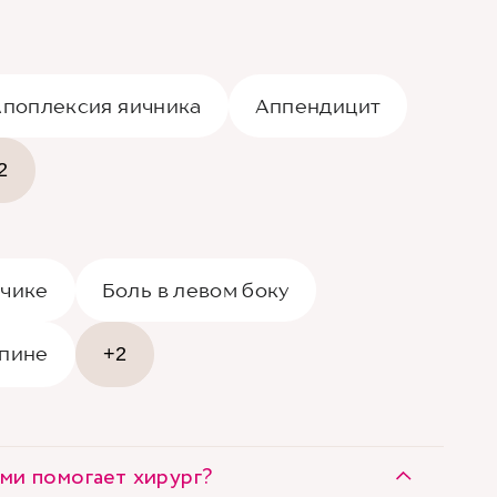
поплексия яичника
Аппендицит
2
пчике
Боль в левом боку
спине
+2
ми помогает хирург?