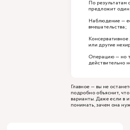
По результатам 
предложит один 
Наблюдение — ес
вмешательства;
Консервативное
или другие нехи
Операцию — но то
действительно н
Главное — вы не останет
подробно объяснит, что
варианты. Даже если в и
понимать, зачем она ну